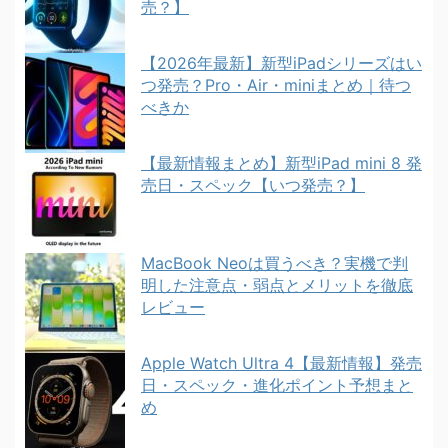
売？】
【2026年最新】新型iPadシリーズはい
つ発売？Pro・Air・miniまとめ｜待つ
べきか
【最新情報まとめ】新型iPad mini 8 発
売日・スペック【いつ発売？】
MacBook Neoは買うべき？実機で判
明した注意点・弱点とメリットを徹底
レビュー
Apple Watch Ultra 4【最新情報】発売
日・スペック・進化ポイント予想まと
め