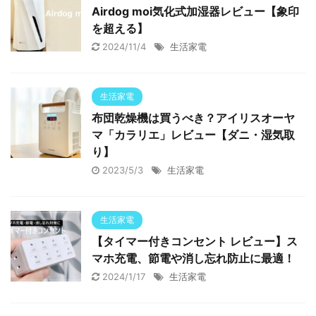
Airdog moi気化式加湿器レビュー【象印
を超える】
2024/11/4
生活家電
生活家電
布団乾燥機は買うべき？アイリスオーヤ
マ「カラリエ」レビュー【ダニ・湿気取
り】
2023/5/3
生活家電
生活家電
【タイマー付きコンセント レビュー】ス
マホ充電、節電や消し忘れ防止に最適！
2024/1/17
生活家電