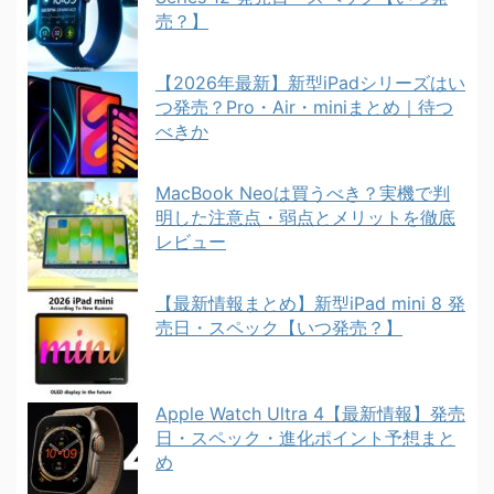
売？】
【2026年最新】新型iPadシリーズはい
つ発売？Pro・Air・miniまとめ｜待つ
べきか
MacBook Neoは買うべき？実機で判
明した注意点・弱点とメリットを徹底
レビュー
【最新情報まとめ】新型iPad mini 8 発
売日・スペック【いつ発売？】
Apple Watch Ultra 4【最新情報】発売
日・スペック・進化ポイント予想まと
め