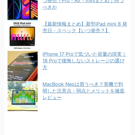
つ発売？Pro・Air・miniまとめ｜待つ
べきか
【最新情報まとめ】新型iPad mini 8 発
売日・スペック【いつ発売？】
iPhone 17 Proで気づいた容量の現実｜
18 Proで後悔しないストレージの選び
方
MacBook Neoは買うべき？実機で判
明した注意点・弱点とメリットを徹底
レビュー