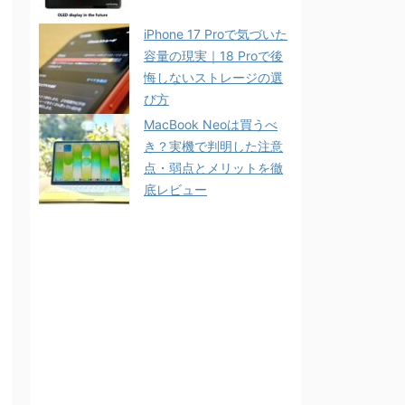
iPhone 17 Proで気づいた
容量の現実｜18 Proで後
悔しないストレージの選
び方
MacBook Neoは買うべ
き？実機で判明した注意
点・弱点とメリットを徹
底レビュー