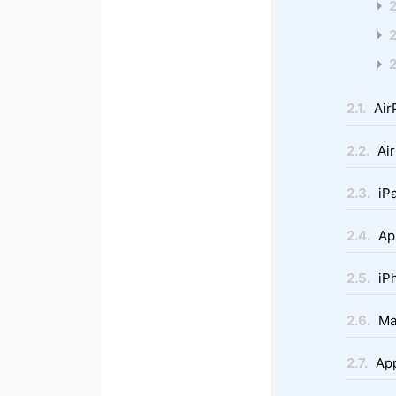
2
2
2
2.1.
Air
2.2.
Air
2.3.
iP
2.4.
Ap
2.5.
iP
2.6.
Ma
2.7.
App