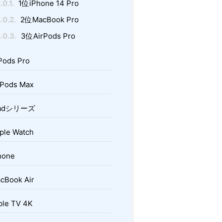
.0.1.
1位iPhone 14 Pro
.0.2.
2位MacBook Pro
.0.3.
3位AirPods Pro
Pods Pro
Pods Max
adシリーズ
ple Watch
hone
cBook Air
le TV 4K