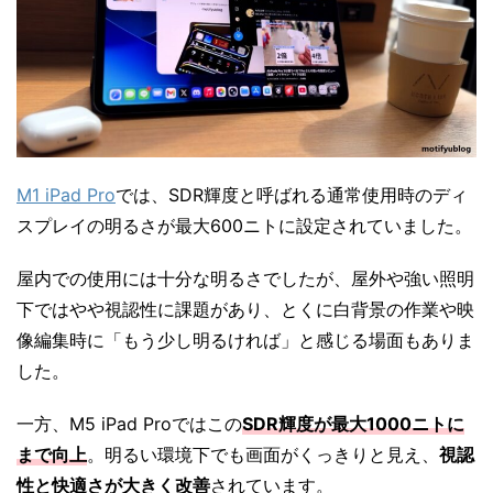
M1 iPad Pro
では、SDR輝度と呼ばれる通常使用時のディ
スプレイの明るさが最大600ニトに設定されていました。
屋内での使用には十分な明るさでしたが、屋外や強い照明
下ではやや視認性に課題があり、とくに白背景の作業や映
像編集時に「もう少し明るければ」と感じる場面もありま
した。
一方、M5 iPad Proではこの
SDR輝度が最大1000ニトに
まで向上
。明るい環境下でも画面がくっきりと見え、
視認
性と快適さが大きく改善
されています。