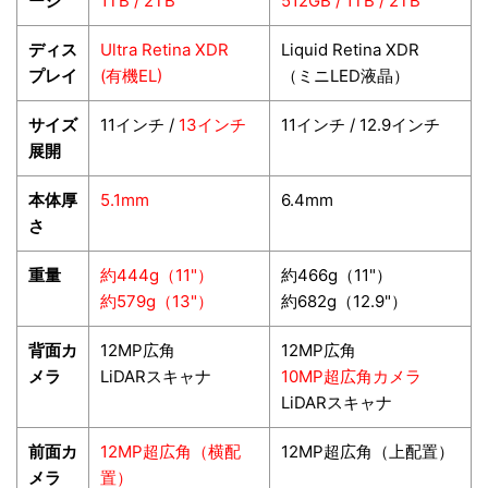
ージ
1TB / 2TB
512GB / 1TB / 2TB
ディス
Ultra Retina XDR
Liquid Retina XDR
プレイ
(有機EL)
（ミニLED液晶）
サイズ
11インチ /
13インチ
11インチ / 12.9インチ
展開
本体厚
5.1mm
6.4mm
さ
重量
約444g（11"）
約466g（11"）
約579g（13"）
約682g（12.9"）
背面カ
12MP広角
12MP広角
メラ
LiDARスキャナ
10MP超広角カメラ
LiDARスキャナ
前面カ
12MP超広角（横配
12MP超広角（上配置）
メラ
置）