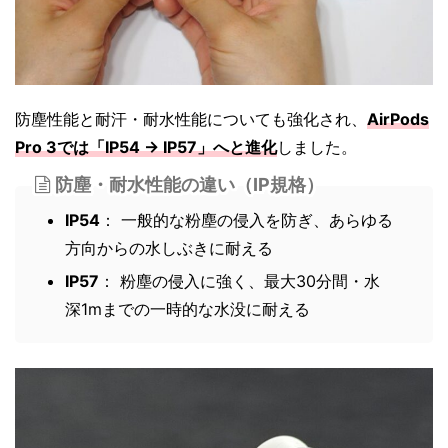
防塵性能と耐汗・耐水性能についても強化され、
AirPods
Pro 3では「IP54 → IP57」へと進化
しました。
防塵・耐水性能の違い（IP規格）
IP54
： 一般的な粉塵の侵入を防ぎ、あらゆる
方向からの水しぶきに耐える
IP57
： 粉塵の侵入に強く、最大30分間・水
深1mまでの一時的な水没に耐える