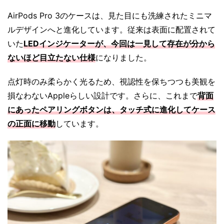
AirPods Pro 3のケースは、見た目にも洗練されたミニマ
ルデザインへと進化しています。従来は表面に配置されて
いた
LEDインジケーターが、今回は一見して存在が分から
ないほど目立たない仕様
になりました。
点灯時のみ柔らかく光るため、視認性を保ちつつも美観を
損なわないAppleらしい設計です。さらに、これまで
背面
にあったペアリングボタンは、タッチ式に進化してケース
の正面に移動
しています。