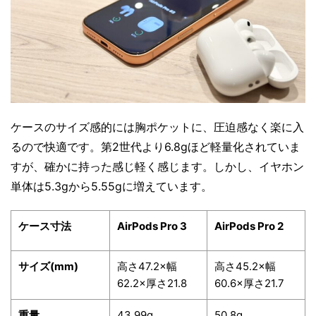
ケースのサイズ感的には胸ポケットに、圧迫感なく楽に入
るので快適です。第2世代より6.8gほど軽量化されていま
すが、確かに持った感じ軽く感じます。しかし、イヤホン
単体は5.3gから5.55gに増えています。
ケース寸法
AirPods Pro 3
AirPods Pro 2
サイズ(mm)
高さ47.2×幅
高さ45.2×幅
62.2×厚さ21.8
60.6×厚さ21.7
重量
43.99g
50.8g