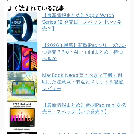
よく読まれている記事
【最新情報まとめ】Apple Watch
Series 12 発売日・スペック【いつ発
売？】
【2026年最新】新型iPadシリーズはい
つ発売？Pro・Air・miniまとめ｜待つ
べきか
MacBook Neoは買うべき？実機で判
明した注意点・弱点とメリットを徹底
レビュー
【最新情報まとめ】新型iPad mini 8 発
売日・スペック【いつ発売？】