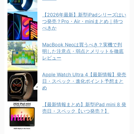
【2026年最新】新型iPadシリーズはい
つ発売？Pro・Air・miniまとめ｜待つ
べきか
MacBook Neoは買うべき？実機で判
明した注意点・弱点とメリットを徹底
レビュー
Apple Watch Ultra 4【最新情報】発売
日・スペック・進化ポイント予想まと
め
【最新情報まとめ】新型iPad mini 8 発
売日・スペック【いつ発売？】