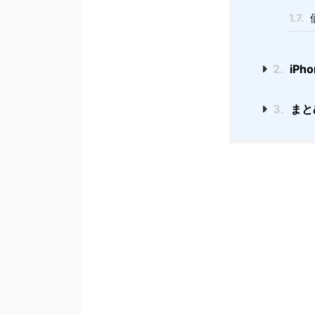
1.7.
2.
iPh
3.
まと