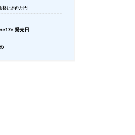
価格は約9万円
one17e 発売日
め