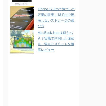
iPhone 17 Proで気づいた
容量の現実｜18 Proで後
悔しないストレージの選
び方
MacBook Neoは買うべ
き？実機で判明した注意
点・弱点とメリットを徹
底レビュー