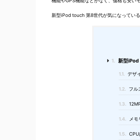
機能やGPS機能などがなく、価格も安い
新型iPod touch 第8世代が気にな
1.
新型iPo
1.1.
デザ
1.2.
フル
1.3.
12
1.4.
メモ
1.5.
CPUは