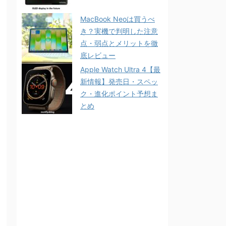
MacBook Neoは買うべ
き？実機で判明した注意
点・弱点とメリットを徹
底レビュー
Apple Watch Ultra 4【最
新情報】発売日・スペッ
ク・進化ポイント予想ま
とめ