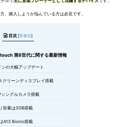
モデルで
主に音楽プレーヤーとして活躍するデバイス
です。
っている方、購入しようか悩んでいる方は必見です。
目次
[
非表示
]
d touch 第8世代に関する最新情報
インの大幅アップデート
スクリーンディスプレイ搭載
MPシングルカメラ搭載
リ容量は3GB搭載
A13 Bionic搭載