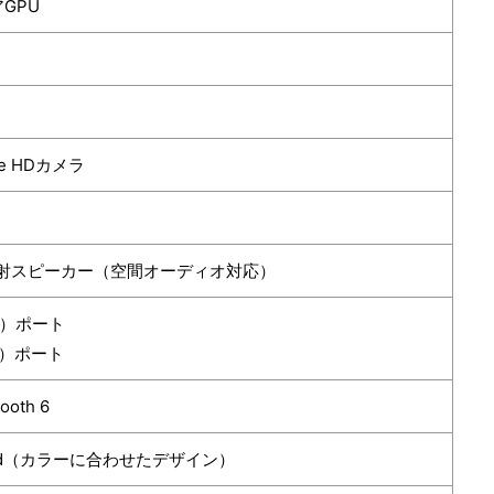
アGPU
ime HDカメラ
射スピーカー（空間オーディオ対応）
-C）ポート
-C）ポート
tooth 6
board（カラーに合わせたデザイン）