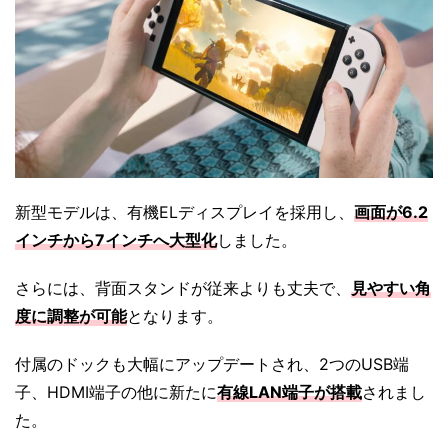
新型モデルは、有機ELディスプレイを採用し、
画面が6.2
インチから7インチへ大型化
しました。
さらには、背面スタンドが従来よりも丈夫で、
見やすい角
度に調整が可能
となります。
付属のドックも大幅にアップデートされ、2つのUSB端
子、HDMI端子の他に新たに
有線LAN端子が搭載
されまし
た。