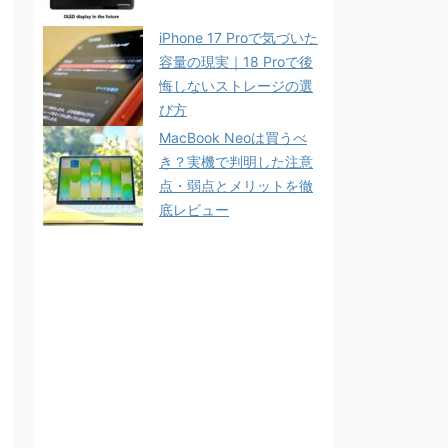
iPhone 17 Proで気づいた
容量の現実｜18 Proで後
悔しないストレージの選
び方
MacBook Neoは買うべ
き？実機で判明した注意
点・弱点とメリットを徹
底レビュー