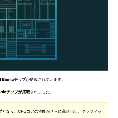
4 Bionicチップ
が搭載されています。
ionicチップ
が搭載
されました。
プ
となり、CPUコアの性能がさらに高速化し、グラフィッ