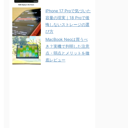
iPhone 17 Proで気づいた
容量の現実｜18 Proで後
悔しないストレージの選
び方
MacBook Neoは買うべ
き？実機で判明した注意
点・弱点とメリットを徹
底レビュー