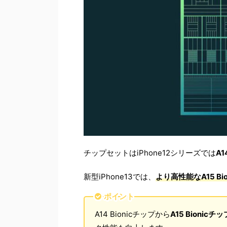
チップセットはiPhone12シリーズでは
A1
新型iPhone13では、
より高性能な
A15 B
ポイント
A14 Bionicチップから
A15 Bionicチッ