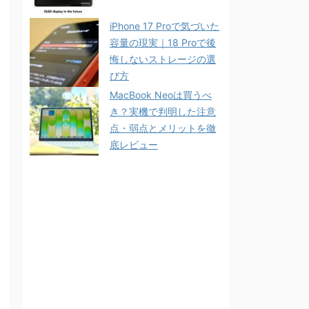
iPhone 17 Proで気づいた
容量の現実｜18 Proで後
悔しないストレージの選
び方
MacBook Neoは買うべ
き？実機で判明した注意
点・弱点とメリットを徹
底レビュー