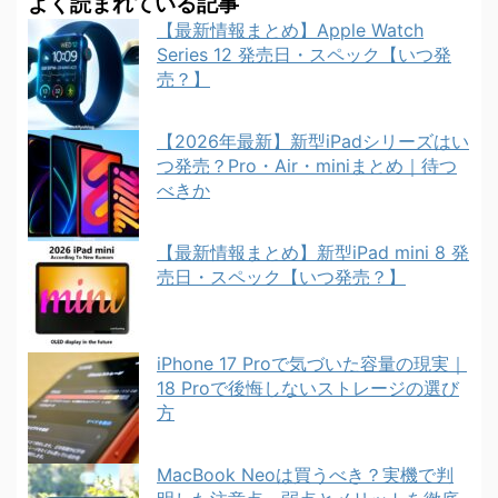
よく読まれている記事
【最新情報まとめ】Apple Watch
Series 12 発売日・スペック【いつ発
売？】
【2026年最新】新型iPadシリーズはい
つ発売？Pro・Air・miniまとめ｜待つ
べきか
【最新情報まとめ】新型iPad mini 8 発
売日・スペック【いつ発売？】
iPhone 17 Proで気づいた容量の現実｜
18 Proで後悔しないストレージの選び
方
MacBook Neoは買うべき？実機で判