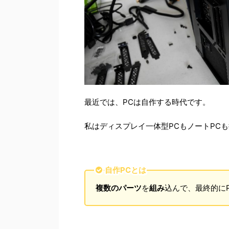
最近では、PCは自作する時代です。
私はディスプレイ一体型PCもノートPC
自作PCとは
複数のパーツ
を
組み
込んで、最終的に