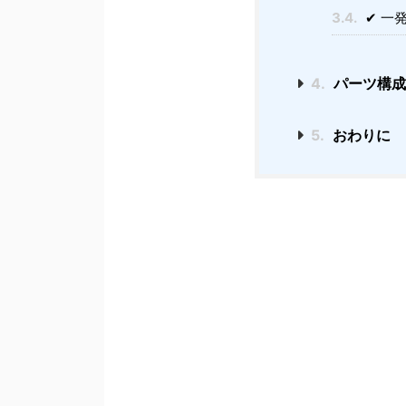
3.4.
✔ 一
4.
パーツ構成
5.
おわりに