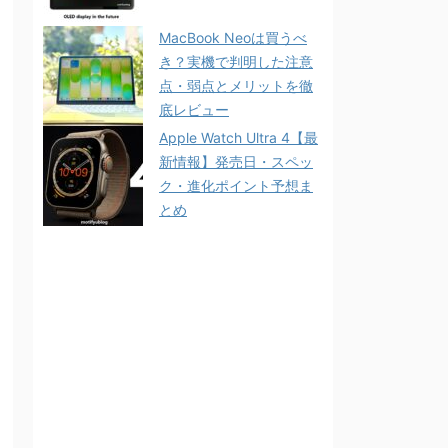
MacBook Neoは買うべ
き？実機で判明した注意
点・弱点とメリットを徹
底レビュー
Apple Watch Ultra 4【最
新情報】発売日・スペッ
ク・進化ポイント予想ま
とめ