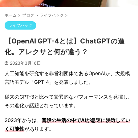
ホーム
>
ブログ
>
ライフハック
>
ライフハック
【OpenAI GPT-4とは】ChatGPTの進
化。アレクサと何が違う？
2023年3月16日
人工知能を研究する非営利団体であるOpenAIが、大規模
言語モデル「GPT-4」を発表しました。
従来のGPT-3と比べて驚異的なパフォーマンスを発揮し、
その進化が話題となっています。
2023年からは、
普段の生活の中でAIが急速に浸透してい
く可能性
があります。