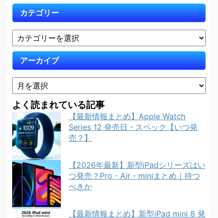
カテゴリー
アーカイブ
よく読まれている記事
【最新情報まとめ】Apple Watch
Series 12 発売日・スペック【いつ発
売？】
【2026年最新】新型iPadシリーズはい
つ発売？Pro・Air・miniまとめ｜待つ
べきか
【最新情報まとめ】新型iPad mini 8 発