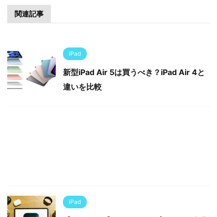
関連記事
iPad
新型iPad Air 5は買うべき？iPad Air 4と
違いを比較
iPad