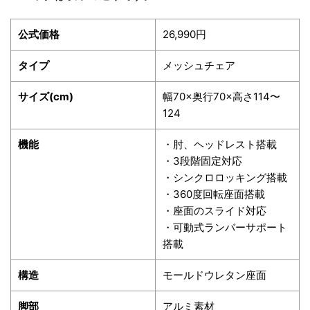
公式価格
26,990円
タイプ
メッシュチェア
サイズ(cm)
幅70×奥行70×高さ114〜
124
機能
・肘、ヘッドレスト搭載
・3段階固定対応
・シンクロロッキング搭載
・360度回転座面搭載
・座面のスライド対応
・可動式ランバーサポート
搭載
構造
モールドウレタン座面
脚部
アルミ素材