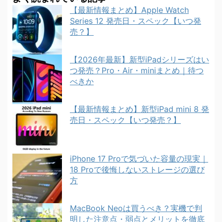
【最新情報まとめ】Apple Watch
Series 12 発売日・スペック【いつ発
売？】
【2026年最新】新型iPadシリーズはい
つ発売？Pro・Air・miniまとめ｜待つ
べきか
【最新情報まとめ】新型iPad mini 8 発
売日・スペック【いつ発売？】
iPhone 17 Proで気づいた容量の現実｜
18 Proで後悔しないストレージの選び
方
MacBook Neoは買うべき？実機で判
明した注意点・弱点とメリットを徹底