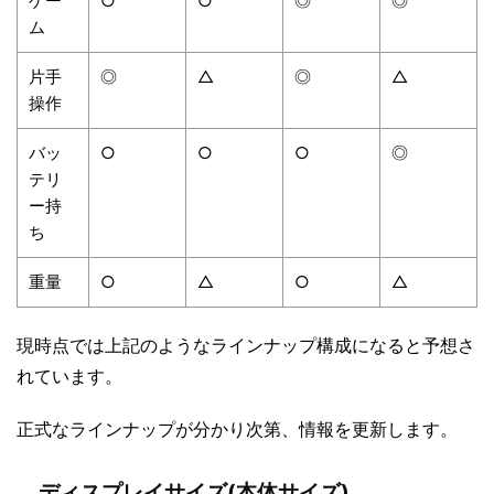
ゲー
○
○
◎
◎
ム
片手
◎
△
◎
△
操作
バッ
○
○
○
◎
テリ
ー持
ち
重量
○
△
○
△
現時点では上記のようなラインナップ構成になると予想さ
れています。
正式なラインナップが分かり次第、情報を更新します。
ディスプレイサイズ(本体サイズ)