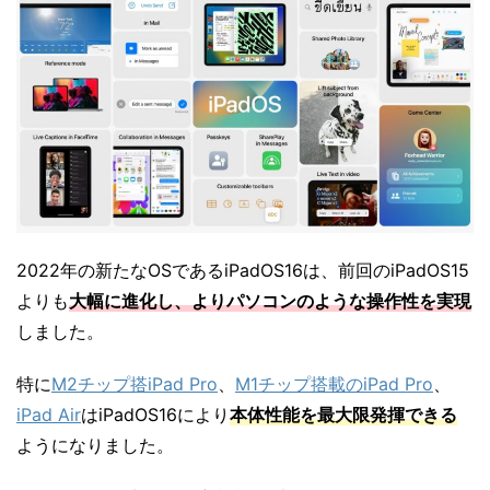
2022年の新たなOSであるiPadOS16は、前回のiPadOS15
よりも
大幅に進化し、よりパソコンのような操作性を実現
しました。
特に
M2チップ搭iPad Pro
、
M1チップ搭載のiPad Pro
、
iPad Air
はiPadOS16により
本体性能を最大限発揮できる
ようになりました。