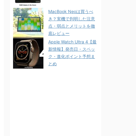
MacBook Neoは買うべ
き？実機で判明した注意
点・弱点とメリットを徹
底レビュー
Apple Watch Ultra 4【最
新情報】発売日・スペッ
ク・進化ポイント予想ま
とめ