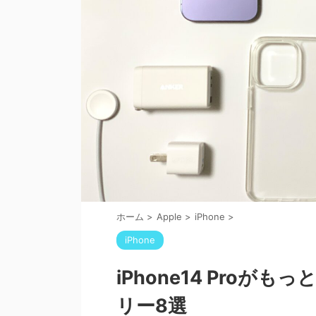
ホーム
>
Apple
>
iPhone
>
iPhone
iPhone14 Pro
リー8選