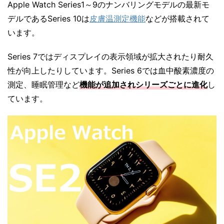
Apple Watch Series1～9のナンバリングモデルの最新モ
デルであるSeries 10は
皮膚温測定機能
などが搭載されて
います。
Series 7ではディスプレイの表示領域が拡大されたり耐久
性が向上したりしています。Series 6では血中酸素濃度の
測定、睡眠管理など
機能が追加されシリーズごとに進化
し
ています。