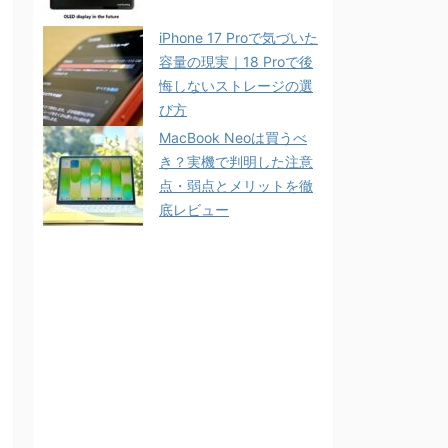
iPhone 17 Proで気づいた
容量の現実｜18 Proで後
悔しないストレージの選
び方
MacBook Neoは買うべ
き？実機で判明した注意
点・弱点とメリットを徹
底レビュー