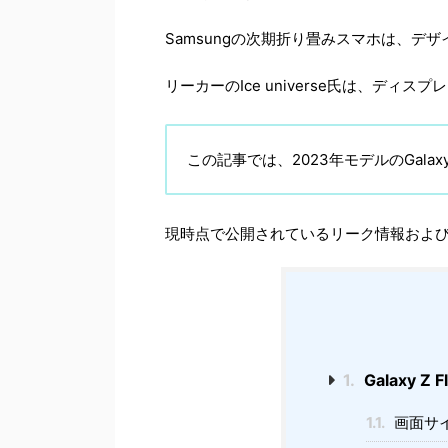
Samsungの次期折り畳みスマホは、
リーカーのIce universe氏は、デ
この記事では、2023年モデルのGalax
現時点で公開されているリーク情報およ
1.
Galaxy Z
1.1.
画面サ