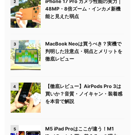
iPhone 17 Pro カメラ性能の実力｜
2
48MP・8倍ズーム・インカメ新機
能と見えた弱点
MacBook Neoは買うべき？実機で
3
判明した注意点・弱点とメリットを
徹底レビュー
【徹底レビュー】AirPods Pro 3は
4
買いか？音質・ノイキャン・装着感
を本音で解説
M5 iPad Proはここが違う！M1
5