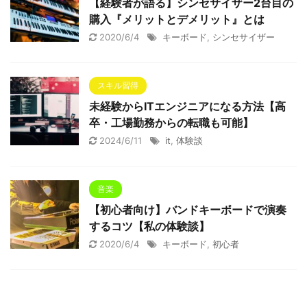
【経験者が語る】シンセサイザー2台目の
購入『メリットとデメリット』とは
2020/6/4
キーボード
,
シンセサイザー
スキル習得
未経験からITエンジニアになる方法【高
卒・工場勤務からの転職も可能】
2024/6/11
it
,
体験談
音楽
【初心者向け】バンドキーボードで演奏
するコツ【私の体験談】
2020/6/4
キーボード
,
初心者