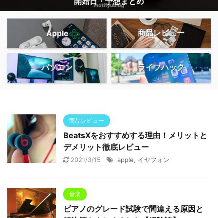
開始日・予想まとめ
商品レビュー
Apple
パソコン
ライフハック
商品レビュー
BeatsXをおすすめする理由！メリットと
デメリット徹底レビュー
2021/3/15
apple
,
イヤフォン
音楽
ピアノのグレード試験で間違える原因と