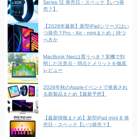
Series 12 発売日・スペック【いつ発
売？】
【2026年最新】新型iPadシリーズはい
つ発売？Pro・Air・miniまとめ｜待つ
べきか
MacBook Neoは買うべき？実機で判
明した注意点・弱点とメリットを徹底
レビュー
2026年秋のAppleイベントで発表され
る新製品まとめ【最新予想】
【最新情報まとめ】新型iPad mini 8 発
売日・スペック【いつ発売？】